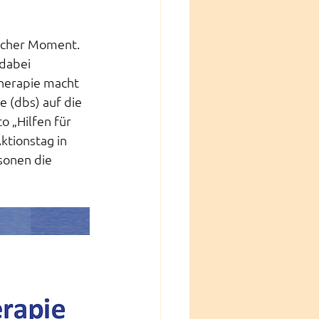
licher Moment. 
dabei 
herapie macht 
(dbs) auf die 
 „Hilfen für 
tionstag in 
sonen die 