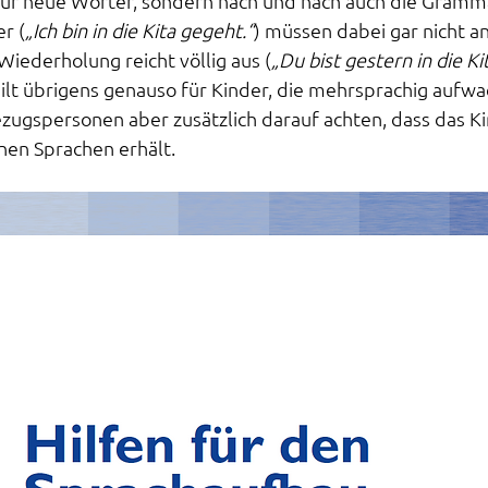
nur neue Wörter, sondern nach und nach auch die Gramma
r (
„Ich bin in die Kita gegeht.“
) müssen dabei gar nicht 
Wiederholung reicht völlig aus (
„Du bist gestern in die K
gilt übrigens genauso für Kinder, die mehrsprachig aufwa
ezugspersonen aber zusätzlich darauf achten, dass das K
inen Sprachen erhält.