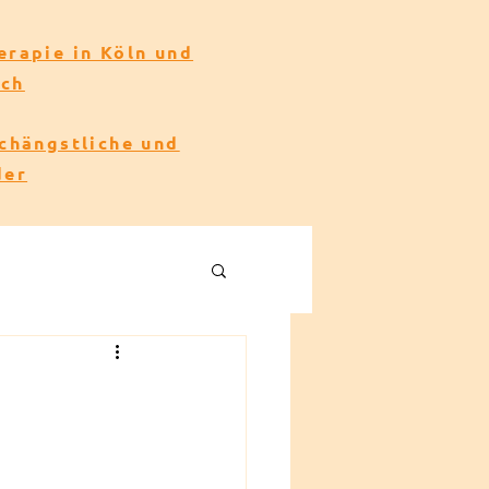
erapie in Köln und
ach
echängstliche und
der