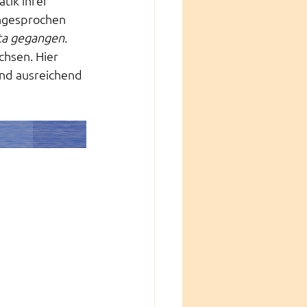
tik ihrer 
angesprochen 
ita gegangen. 
chsen. Hier 
ind ausreichend 