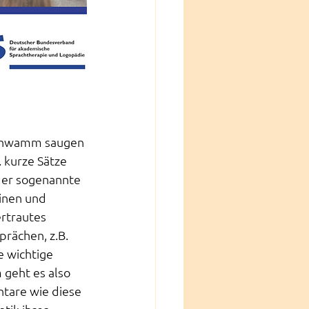
Schwamm saugen 
 kurze Sätze 
der sogenannte 
inen und 
rtrautes 
rächen, z.B. 
e wichtige 
geht es also 
tare wie diese 