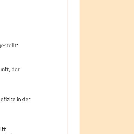
estellt:
nft, der 
fizite in der 
lft