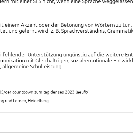
ern mit einer SES nicht, wenn eine Sprache weggelassen
 mit einem Akzent oder der Betonung von Wörtern zu tun
tet und gelernt wird, z. B. Sprachverständnis, Grammatik
ei fehlender Unterstützung ungünstig auf die weitere En
munikation mit Gleichaltrigen, sozial-emotionale Entwickl
 allgemeine Schulleistung. 
/05/der-countdown-zum-tag-der-ses-2023-laeuft/
ng und Lernen, Heidelberg