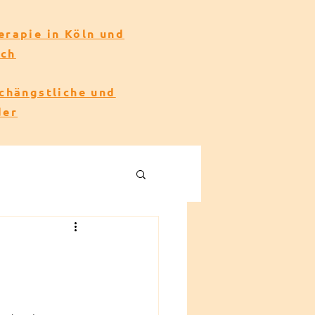
erapie in Köln und
ach
echängstliche und
der