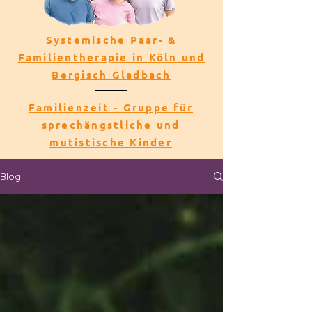
Systemische Paar- &
Familientherapie in Köln und
Bergisch Gladbach
Familienzeit - Gruppe für
sprechängstliche und
mutistische Kinder
Blog