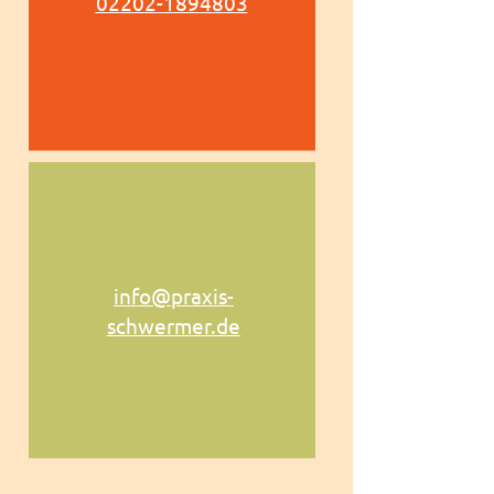
02202-1894803
info@praxis-
schwermer.de