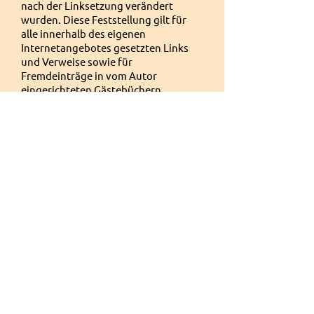
nach der Linksetzung verändert
wurden. Diese Feststellung gilt für
alle innerhalb des eigenen
Internetangebotes gesetzten Links
und Verweise sowie für
Fremdeinträge in vom Autor
eingerichteten Gästebüchern,
Diskussionsforen und Mailinglisten.
Für illegale, fehlerhafte oder
unvollständige Inhalte und
insbesondere für Schäden, die aus der
Nutzung oder Nichtnutzung
solcherart dargebotener
Informationen entstehen, haftet
allein der Anbieter der Seite, auf
welche verwiesen wurde, nicht
derjenige, der über Links auf die
jeweilige Veröffentlichung lediglich
verweist.
3. Urheber- und Kennzeichenrecht
Der Autor ist bestrebt, in allen
Publikationen die Urheberrechte der