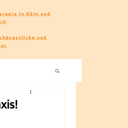
erapie in Köln und
ach
echängstliche und
der
xis!