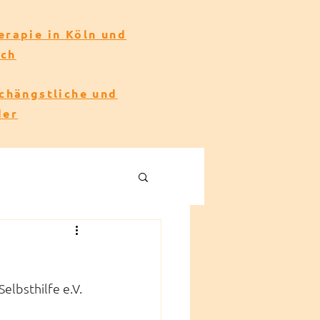
erapie in Köln und
ach
echängstliche und
der
elbsthilfe e.V. 