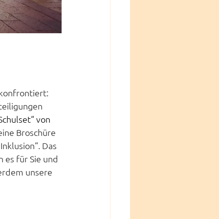
onfrontiert: 
teiligungen 
Schulset“ von 
 eine Broschüre 
nklusion“. Das 
 es für Sie und 
ßerdem unsere 