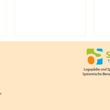
Logopädie und S
Winterferien 2025
Systemische Bera
BVSS
stot
r