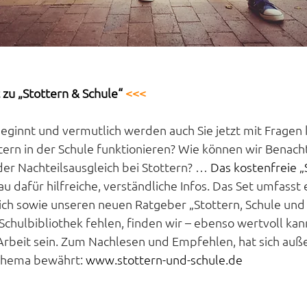
 zu „Stottern & Schule“ 
<<<
beginnt und vermutlich werden auch Sie jetzt mit Fragen k
tern in der Schule funktionieren? Wie können wir Benach
der Nachteilsausgleich bei Stottern? … 
Das kostenfreie „
au dafür hilfreiche, verständliche Infos. Das Set umfasst
ch sowie unseren neuen Ratgeber „Stottern, Schule und I
 Schulbibliothek fehlen, finden wir – ebenso wertvoll kann
 Arbeit sein. Zum Nachlesen und Empfehlen, hat sich au
Thema bewährt: 
www.stottern-und-schule.de