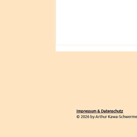
Sommerurlaub vom 27. Juli
Impressum & Datenschutz
bis zum 21. August
© 2026 by Arthur Kawa-Schwerme