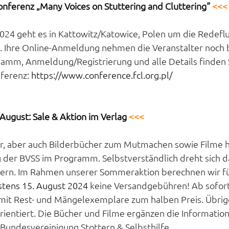
onferenz „Many Voices on Stuttering and Cluttering“ 
<<<
24 geht es in Kattowitz/Katowice, Polen um die Redefl
. Ihre Online-Anmeldung nehmen die Veranstalter noch bi
amm, Anmeldung/Registrierung und alle Details finden S
ferenz: 
https://www.conference.fcl.org.pl/
 August: Sale & Aktion im Verlag 
<<<
r, aber auch Bilderbücher zum Mutmachen sowie Filme h
der BVSS im Programm. Selbstverständlich dreht sich da
tern. Im Rahmen unserer Sommeraktion berechnen wir für
stens 15. August 2024
 keine Versandgebühren! Ab sofort
 mit Rest- und Mängelexemplare zum halben Preis. Übrige
rientiert. Die Bücher und Filme ergänzen die Information
Bundesvereinigung Stottern & Selbsthilfe.