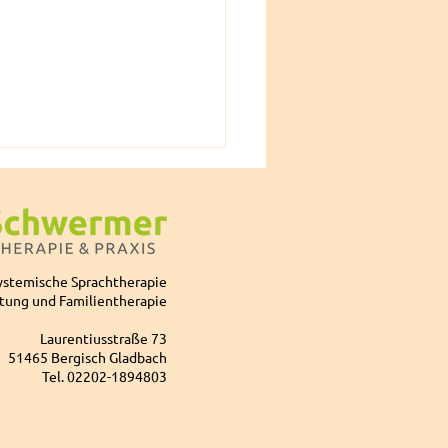
ystemische Sprachtherapie
tung und Familientherapie
Laurentiusstraße 73
 Seminar „Mein Kind
51465 Bergisch Gladbach
tert“
Tel. 02202-1894803