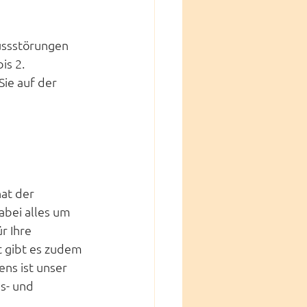
ussstörungen 
s 2. 
ie auf der 
at der 
bei alles um 
 Ihre 
 gibt es zudem 
ns ist unser 
s- und 