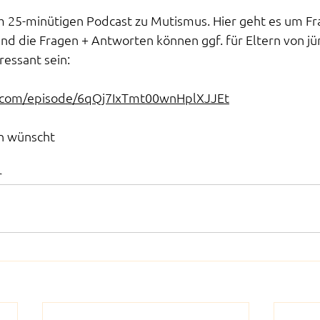
em 25-minütigen Podcast zu Mutismus. Hier geht es um F
nd die Fragen + Antworten können ggf. für Eltern von j
ressant sein:
fy.com/episode/6qQj7IxTmt00wnHplXJJEt
n wünscht
r