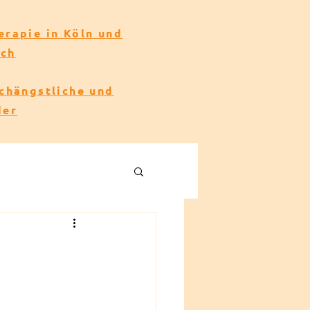
erapie in Köln und
ach
echängstliche und
der