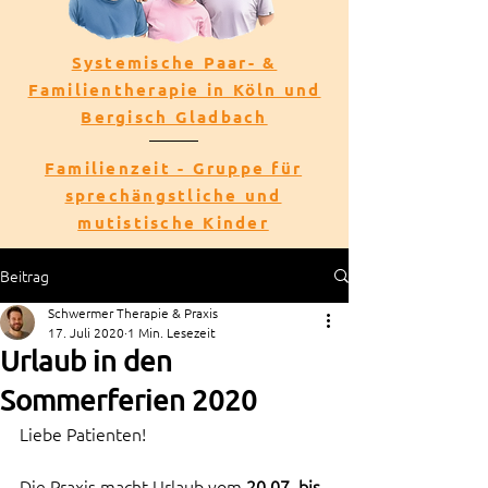
Systemische Paar- &
Familientherapie in Köln und
Bergisch Gladbach
Familienzeit - Gruppe für
sprechängstliche und
mutistische Kinder
Beitrag
Schwermer Therapie & Praxis
17. Juli 2020
1 Min. Lesezeit
Urlaub in den
Sommerferien 2020
Liebe Patienten!
Die Praxis macht Urlaub vom 
20.07. bis 