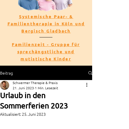
Systemische Paar- &
Familientherapie in Köln und
Bergisch Gladbach
Familienzeit - Gruppe für
sprechängstliche und
mutistische Kinder
Beitrag
Schwermer Therapie & Praxis
21. Juni 2023
1 Min. Lesezeit
Urlaub in den
Sommerferien 2023
Aktualisiert:
25. Juni 2023